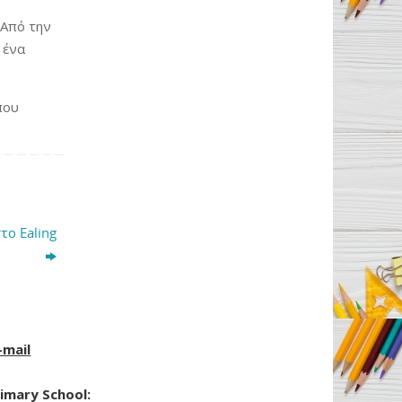
 Από την
 ένα
που
το Ealing
-mail
imary School: