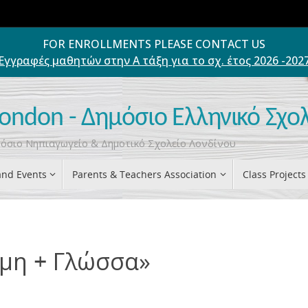
FOR ENROLLMENTS PLEASE CONTACT US
Εγγραφές μαθητών στην Α τάξη για το σχ. έτος 2026 -202
London - Δημόσιο Ελληνικό Σχο
ημόσιο Νηπιαγωγείο & Δημοτικό Σχολείο Λονδίνου
nd Events
Parents & Teachers Association
Class Projects
μη + Γλώσσα»