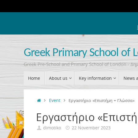
Skip
to
content
Greek Primary School of 
Greek Pre-School and Primary School of London - Δ
Skip
Home
About us
Key information
News a
to
content
Home
Event
Εργαστήριο «Επιστήμη + Γλώσσα»
Εργαστήριο «Επιστή
dimotiko
22 November 2023