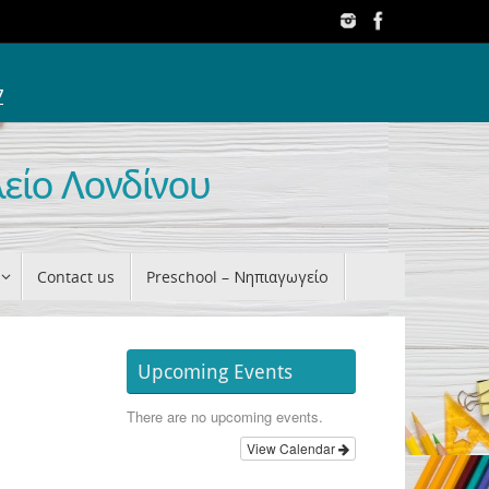
7
λείο Λονδίνου
Contact us
Preschool – Νηπιαγωγείο
Upcoming Events
There are no upcoming events.
View Calendar