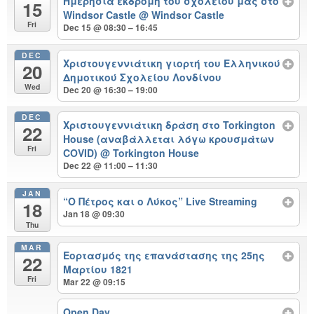
Ημερήσια εκδρομή του σχολείου μας στο
15
Windsor Castle
@ Windsor Castle
Fri
Dec 15 @ 08:30 – 16:45
DEC
Χριστουγεννιάτικη γιορτή του Ελληνικού
20
Δημοτικού Σχολείου Λονδίνου
Wed
Dec 20 @ 16:30 – 19:00
DEC
Χριστουγεννιάτικη δράση στο Torkington
22
House (αναβάλλεται λόγω κρουσμάτων
Fri
COVID)
@ Torkington House
Dec 22 @ 11:00 – 11:30
JAN
“Ο Πέτρος και ο Λύκος” Live Streaming
18
Jan 18 @ 09:30
Thu
MAR
Εορτασμός της επανάστασης της 25ης
22
Μαρτίου 1821
Fri
Mar 22 @ 09:15
Open Day