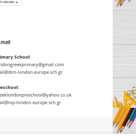
ed calendar
-mail
imary School:
ondongreekprimary@gmail.com
il@dim-london.europe.sch.gr
eschool:
reeklondonpreschool@yahoo.co.uk
il@nip-london.europe.sch.gr