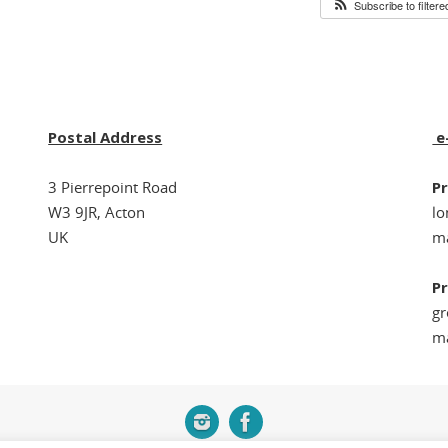
Subscribe to filter
Postal Address
e
3 Pierrepoint Road
Pr
W3 9JR, Acton
l
UK
ma
Pr
g
ma