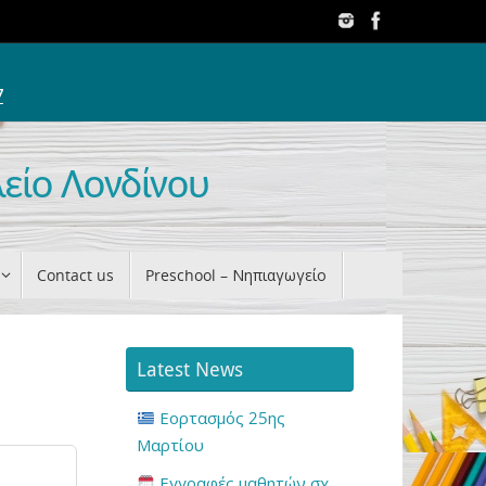
7
λείο Λονδίνου
Contact us
Preschool – Νηπιαγωγείο
Latest News
Εορτασμός 25ης
Μαρτίου
Εγγραφές μαθητών σχ.