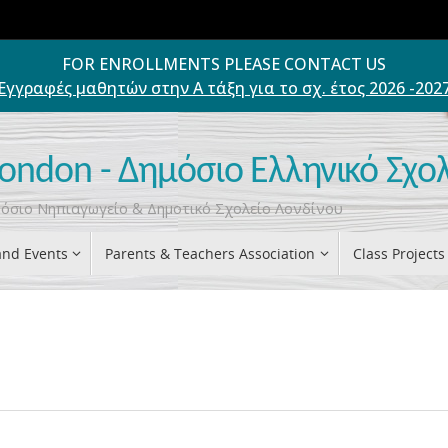
FOR ENROLLMENTS PLEASE CONTACT US
Εγγραφές μαθητών στην Α τάξη για το σχ. έτος 2026 -202
London - Δημόσιο Ελληνικό Σχο
ημόσιο Νηπιαγωγείο & Δημοτικό Σχολείο Λονδίνου
nd Events
Parents & Teachers Association
Class Projects