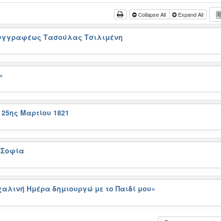
Collapse All
Expand All
συγγραφέως Τασούλας Τσιλιμένη
»
25ης Μαρτίου 1821
 Σοφία
αλινή Ημέρα δημιουργώ με το Παιδί μου»