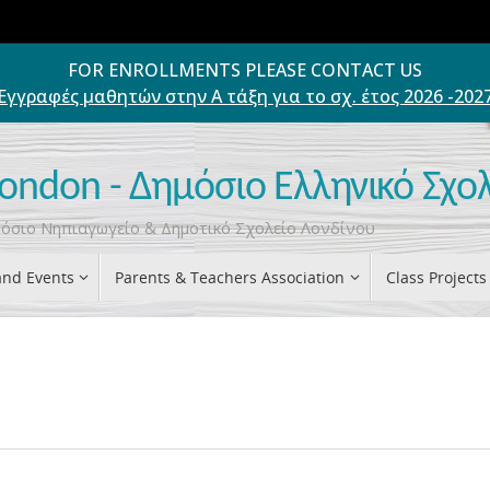
FOR ENROLLMENTS PLEASE CONTACT US
Εγγραφές μαθητών στην Α τάξη για το σχ. έτος 2026 -202
London - Δημόσιο Ελληνικό Σχο
ημόσιο Νηπιαγωγείο & Δημοτικό Σχολείο Λονδίνου
nd Events
Parents & Teachers Association
Class Projects