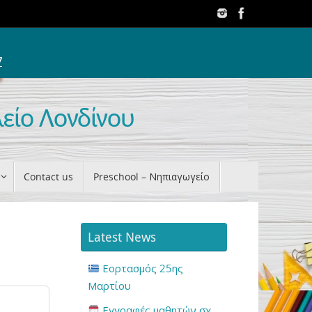
7
λείο Λονδίνου
Contact us
Preschool – Νηπιαγωγείο
Latest News
Εορτασμός 25ης
Μαρτίου
Εγγραφές μαθητών σχ.