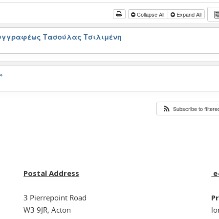
Collapse All
Expand All
συγγραφέως Τασούλας Τσιλιμένη
»
Subscribe to filter
Postal Address
e
3 Pierrepoint Road
Pr
W3 9JR, Acton
l