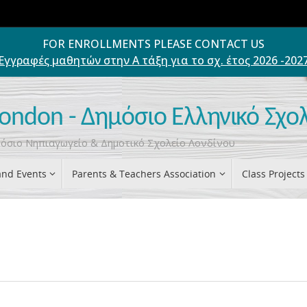
FOR ENROLLMENTS PLEASE CONTACT US
Εγγραφές μαθητών στην Α τάξη για το σχ. έτος 2026 -202
London - Δημόσιο Ελληνικό Σχο
ημόσιο Νηπιαγωγείο & Δημοτικό Σχολείο Λονδίνου
nd Events
Parents & Teachers Association
Class Projects