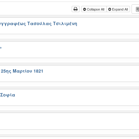
Collapse All
Expand All
συγγραφέως Τασούλας Τσιλιμένη
»
25ης Μαρτίου 1821
 Σοφία