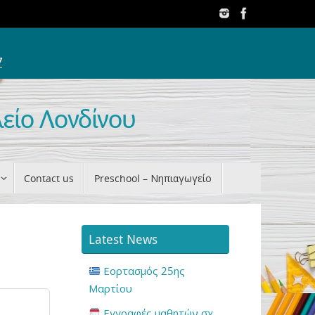
7
λείο Λονδίνου
Contact us
Preschool – Νηπιαγωγείο
Latest News
Εορτασμός 25ης
Μαρτίου
Εγγραφές μαθητών σχ.