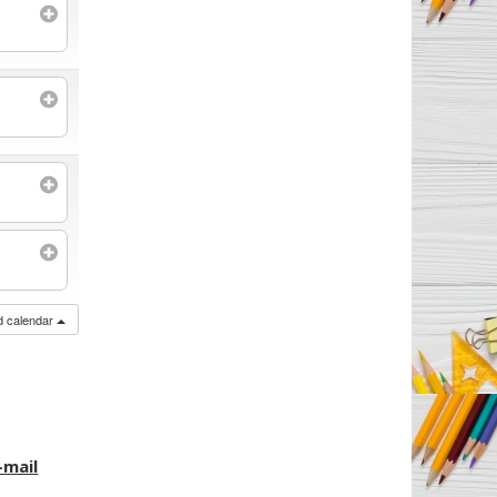
ed calendar
-mail