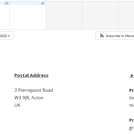
29
30
2022
Subscribe to filter
Postal Address
e
3 Pierrepoint Road
Pr
W3 9JR, Acton
l
UK
ma
Pr
g