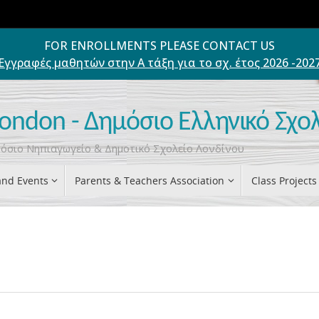
FOR ENROLLMENTS PLEASE CONTACT US
Εγγραφές μαθητών στην Α τάξη για το σχ. έτος 2026 -202
London - Δημόσιο Ελληνικό Σχο
ημόσιο Νηπιαγωγείο & Δημοτικό Σχολείο Λονδίνου
nd Events
Parents & Teachers Association
Class Projects