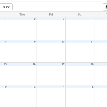
2022
Thu
Fri
Sat
1
2
3
4
8
9
10
11
15
16
17
18
22
23
24
25