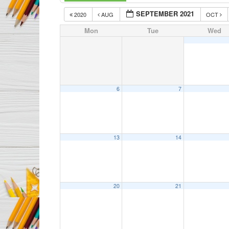
SEPTEMBER 2021
2020
AUG
OCT
Mon
Tue
Wed
6
7
13
14
20
21