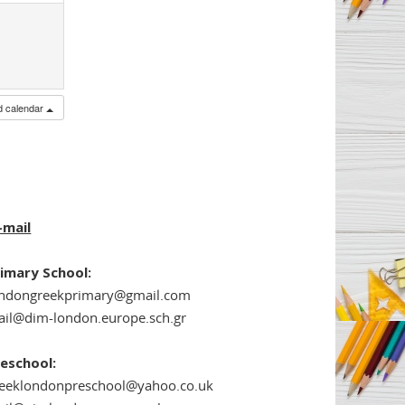
ed calendar
-mail
imary School:
ondongreekprimary@gmail.com
il@dim-london.europe.sch.gr
eschool:
reeklondonpreschool@yahoo.co.uk