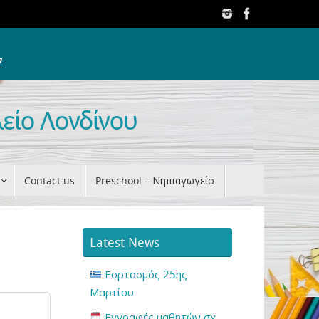
7
λείο Λονδίνου
Contact us
Preschool – Νηπιαγωγείο
Latest News
Εορτασμός 25ης
Μαρτίου
Εγγραφές μαθητών σχ.