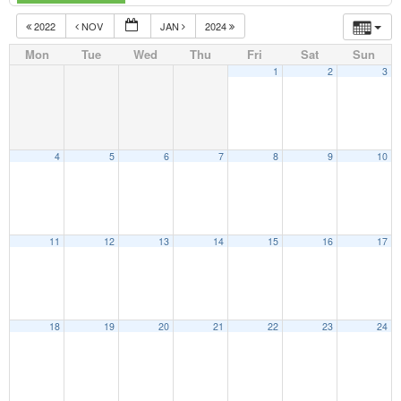
2022
NOV
JAN
2024
Mon
Tue
Wed
Thu
Fri
Sat
Sun
1
2
3
4
5
6
7
8
9
10
11
12
13
14
15
16
17
18
19
20
21
22
23
24