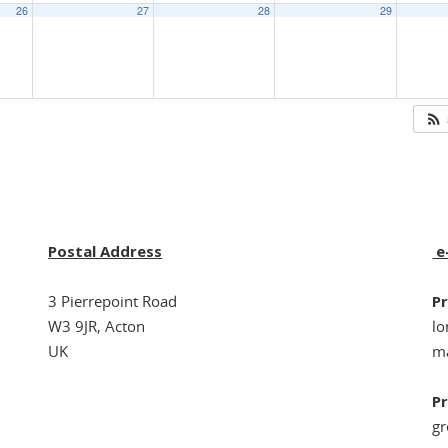
26
27
28
29
Postal Address
e
3 Pierrepoint Road
Pr
W3 9JR, Acton
l
UK
ma
Pr
g