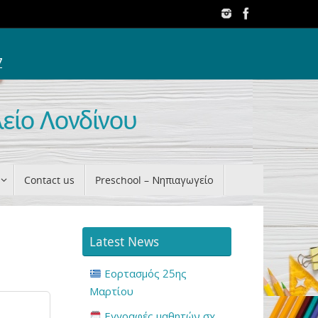
7
λείο Λονδίνου
Contact us
Preschool – Νηπιαγωγείο
Latest News
Εορτασμός 25ης
Μαρτίου
Εγγραφές μαθητών σχ.