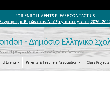
FOR ENROLLMENTS PLEASE CONTACT US
Εγγραφές μαθητών στην Α τάξη για το σχ. έτος 2026 -202
London - Δημόσιο Ελληνικό Σχο
ημόσιο Νηπιαγωγείο & Δημοτικό Σχολείο Λονδίνου
nd Events
Parents & Teachers Association
Class Projects