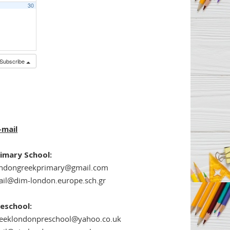
30
Subscribe
-mail
imary School:
ondongreekprimary@gmail.com
il@dim-london.europe.sch.gr
eschool:
reeklondonpreschool@yahoo.co.uk