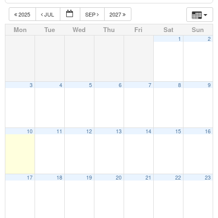
2025
JUL
SEP
2027
Mon
Tue
Wed
Thu
Fri
Sat
Sun
1
2
3
4
5
6
7
8
9
10
11
12
13
14
15
16
17
18
19
20
21
22
23