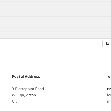
Postal Address
e
3 Pierrepoint Road
Pr
W3 9JR, Acton
l
UK
ma