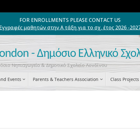
FOR ENROLLMENTS PLEASE CONTACT US
Εγγραφές μαθητών στην Α τάξη για το σχ. έτος 2026 -202
London - Δημόσιο Ελληνικό Σχο
ημόσιο Νηπιαγωγείο & Δημοτικό Σχολείο Λονδίνου
nd Events
Parents & Teachers Association
Class Projects