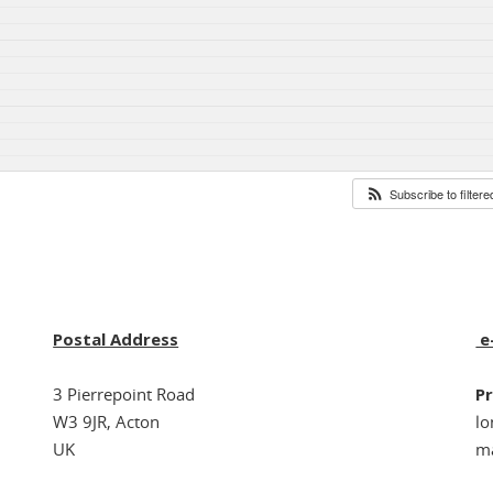
Subscribe to filter
Postal Address
e
3 Pierrepoint Road
Pr
W3 9JR, Acton
l
UK
ma