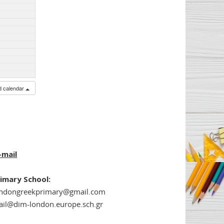
ed calendar
-mail
imary School:
ondongreekprimary@gmail.com
il@dim-london.europe.sch.gr