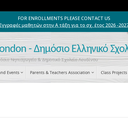
FOR ENROLLMENTS PLEASE CONTACT US
Εγγραφές μαθητών στην Α τάξη για το σχ. έτος 2026 -202
London - Δημόσιο Ελληνικό Σχο
ημόσιο Νηπιαγωγείο & Δημοτικό Σχολείο Λονδίνου
nd Events
Parents & Teachers Association
Class Projects