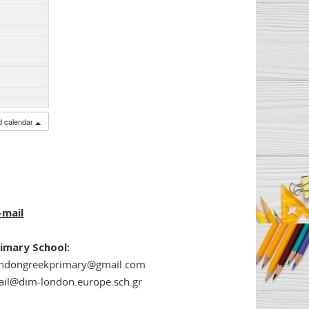
ed calendar
-mail
imary School:
ondongreekprimary@gmail.com
il@dim-london.europe.sch.gr