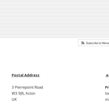
Subscribe to filter
Postal Address
e
3 Pierrepoint Road
Pr
W3 9JR, Acton
l
UK
ma