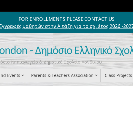
FOR ENROLLMENTS PLEASE CONTACT US
Εγγραφές μαθητών στην Α τάξη για το σχ. έτος 2026 -202
London - Δημόσιο Ελληνικό Σχο
ημόσιο Νηπιαγωγείο & Δημοτικό Σχολείο Λονδίνου
nd Events
Parents & Teachers Association
Class Projects