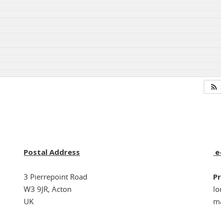
Postal Address
e
3 Pierrepoint Road
Pr
W3 9JR, Acton
l
UK
ma