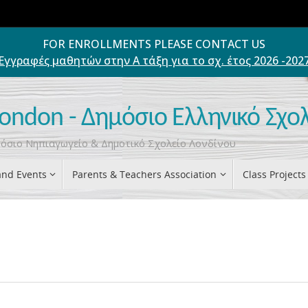
FOR ENROLLMENTS PLEASE CONTACT US
Εγγραφές μαθητών στην Α τάξη για το σχ. έτος 2026 -202
London - Δημόσιο Ελληνικό Σχο
ημόσιο Νηπιαγωγείο & Δημοτικό Σχολείο Λονδίνου
nd Events
Parents & Teachers Association
Class Projects