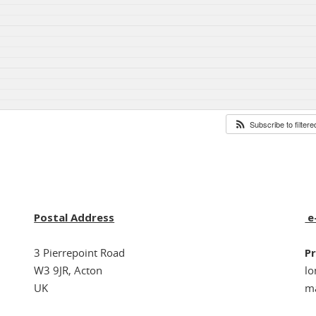
Subscribe to filter
Postal Address
e
3 Pierrepoint Road
Pr
W3 9JR, Acton
l
UK
ma