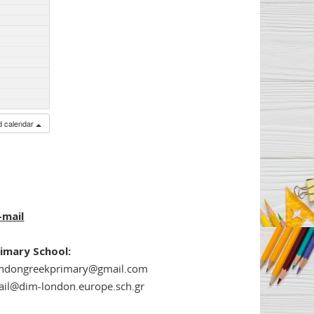
ed calendar
-mail
imary School:
ondongreekprimary@gmail.com
il@dim-london.europe.sch.gr