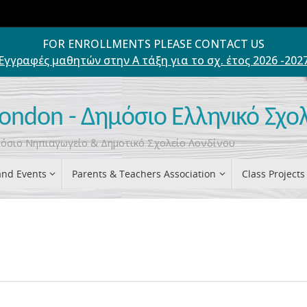
FOR ENROLLMENTS PLEASE CONTACT US
Εγγραφές μαθητών στην Α τάξη για το σχ. έτος 2026 -202
London - Δημόσιο Ελληνικό Σχο
ημόσιο Νηπιαγωγείο & Δημοτικό Σχολείο Λονδίνου
nd Events
Parents & Teachers Association
Class Projects