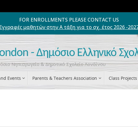
FOR ENROLLMENTS PLEASE CONTACT US
Εγγραφές μαθητών στην Α τάξη για το σχ. έτος 2026 -202
London - Δημόσιο Ελληνικό Σχο
ημόσιο Νηπιαγωγείο & Δημοτικό Σχολείο Λονδίνου
nd Events
Parents & Teachers Association
Class Projects