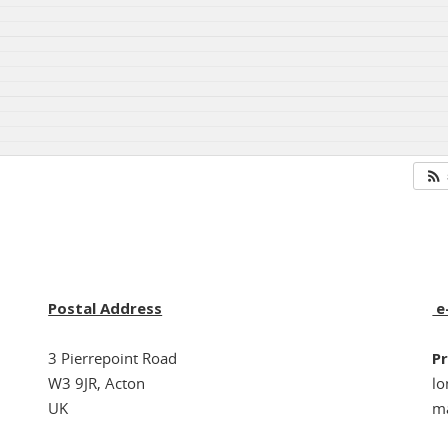
Postal Address
e
3 Pierrepoint Road
Pr
W3 9JR, Acton
l
UK
ma