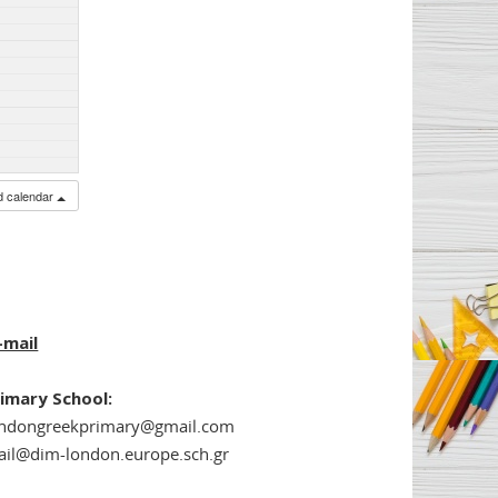
ed calendar
-mail
imary School:
ondongreekprimary@gmail.com
il@dim-london.europe.sch.gr