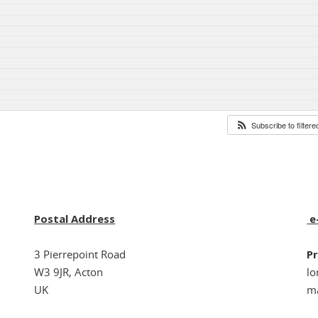
Subscribe to filter
Postal Address
e
3 Pierrepoint Road
Pr
W3 9JR, Acton
l
UK
ma