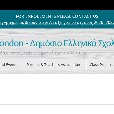
FOR ENROLLMENTS PLEASE CONTACT US
Εγγραφές μαθητών στην Α τάξη για το σχ. έτος 2026 -202
London - Δημόσιο Ελληνικό Σχο
ημόσιο Νηπιαγωγείο & Δημοτικό Σχολείο Λονδίνου
nd Events
Parents & Teachers Association
Class Projects