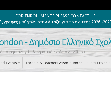
FOR ENROLLMENTS PLEASE CONTACT US
Εγγραφές μαθητών στην Α τάξη για το σχ. έτος 2026 -202
London - Δημόσιο Ελληνικό Σχο
ημόσιο Νηπιαγωγείο & Δημοτικό Σχολείο Λονδίνου
nd Events
Parents & Teachers Association
Class Projects