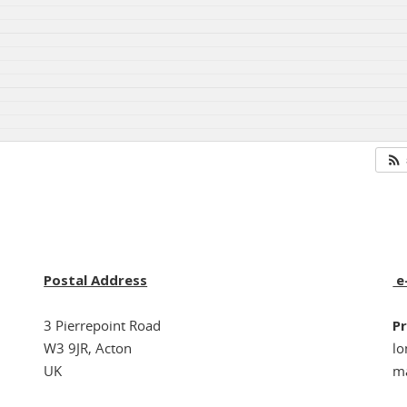
Postal Address
e
3 Pierrepoint Road
Pr
W3 9JR, Acton
l
UK
ma