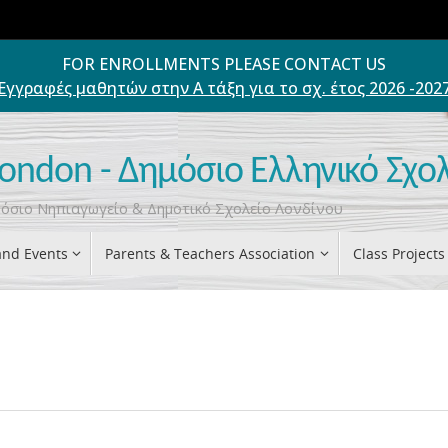
FOR ENROLLMENTS PLEASE CONTACT US
Εγγραφές μαθητών στην Α τάξη για το σχ. έτος 2026 -202
London - Δημόσιο Ελληνικό Σχο
ημόσιο Νηπιαγωγείο & Δημοτικό Σχολείο Λονδίνου
nd Events
Parents & Teachers Association
Class Projects