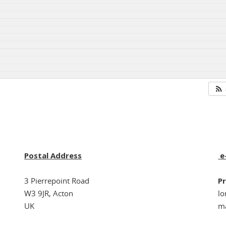
Postal Address
e
3 Pierrepoint Road
Pr
W3 9JR, Acton
l
UK
ma