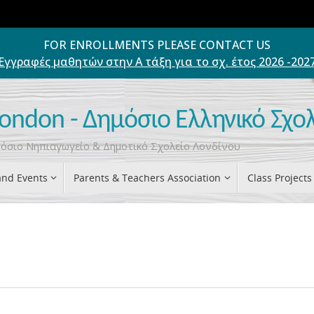
FOR ENROLLMENTS PLEASE CONTACT US
Εγγραφές μαθητών στην Α τάξη για το σχ. έτος 2026 -202
London - Δημόσιο Ελληνικό Σχο
ημόσιο Νηπιαγωγείο & Δημοτικό Σχολείο Λονδίνου
nd Events
Parents & Teachers Association
Class Projects