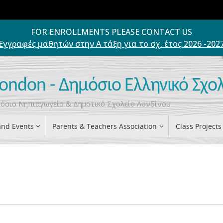
FOR ENROLLMENTS PLEASE CONTACT US
Εγγραφές μαθητών στην Α τάξη για το σχ. έτος 2026 -202
London - Δημόσιο Ελληνικό Σχο
ημόσιο Νηπιαγωγείο & Δημοτικό Σχολείο Λονδίνου
nd Events
Parents & Teachers Association
Class Projects