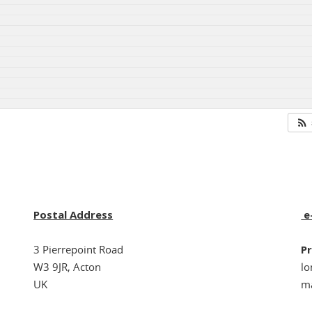
Postal Address
e
3 Pierrepoint Road
Pr
W3 9JR, Acton
l
UK
ma