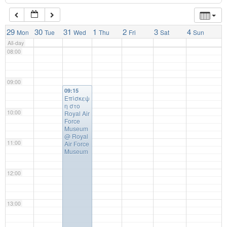
07:00
29
30
31
1
2
3
4
Mon
Tue
Wed
Thu
Fri
Sat
Sun
All-day
08:00
09:00
09:15
Επίσκεψ
η στο
10:00
Royal Air
Force
Museum
@ Royal
11:00
Air Force
Museum
12:00
13:00