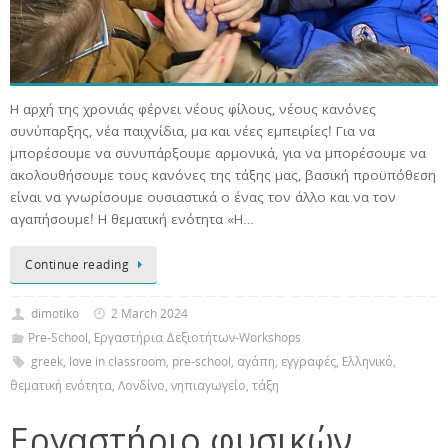
Η αρχή της χρονιάς φέρνει νέους φίλους, νέους κανόνες
συνύπαρξης, νέα παιχνίδια, μα και νέες εμπειρίες! Για να
μπορέσουμε να συνυπάρξουμε αρμονικά, για να μπορέσουμε να
ακολουθήσουμε τους κανόνες της τάξης μας, βασική προϋπόθεση
είναι να γνωρίσουμε ουσιαστικά ο ένας τον άλλο και να τον
αγαπήσουμε! Η θεματική ενότητα «Η…
Continue reading
dimotiko
2 March 2024
Pre-School
,
Εργαστήρια Δεξιοτήτων-Workshops
greek
,
love in classroom
,
pre-school
,
αγάπη
,
εγγραφές
,
Ελληνικό
,
θεματική ενότητα
,
Λονδίνο
,
νηπιαγωγείο
,
τάξη
Εργαστήριο φυσικών